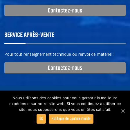
Contactez-nous
SERVICE APRÈS-VENTE
Pour tout renseignement technique ou renvoi de matériel :
Contactez-nous
Nous utilisons des cookies pour vous garantir la meilleure
Copyright © 2017 CRISTEC -
Mentions légales
-
Engagement de
expérience sur notre site web. Si vous continuez à utiliser ce
confidentialité
-
Plan du site
site, nous supposerons que vous en êtes satisfait.
Ok
Politique de confidentialité