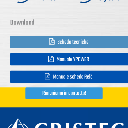
Download
Scheda tecniche
Manuale YPOWER
Manuale scheda Relè
Rimaniamo in contatto!