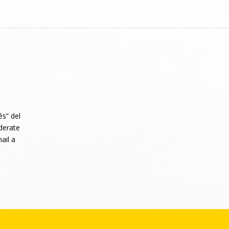
és” del
iderate
ail a